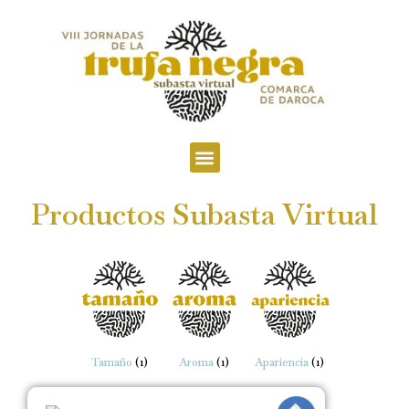
Mecánica de la Subasta
Preguntas Frecuentes
Productos Subasta Virtual
Tamaño
(1)
Aroma
(1)
Apariencia
(1)